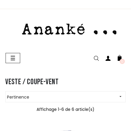
Basculer
☰
la
0
navigation
VESTE / COUPE-VENT
Pertinence

Affichage 1-6 de 6 article(s)